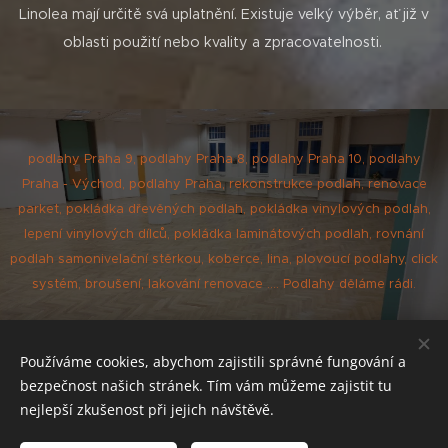
Linolea mají určitě svá uplatnění. Existuje velký výběr, ať již v
oblasti použití nebo kvality a zpracovatelnosti.
podlahy Praha 9, podlahy Praha 8, podlahy Praha 10, podlahy
Praha - Východ, podlahy Praha, rekonstrukce podlah, renovace
parket, pokládka dřevěných podlah, pokládka vinylových podlah,
lepení vinylových dílců, pokládka laminátových podlah, rovnání
podlah samonivelační stěrkou, koberce, lina, plovoucí podlahy, click
systém, broušení, lakování renovace .... Podlahy děláme rádi.
Používáme cookies, abychom zajistili správné fungování a
bezpečnost našich stránek. Tím vám můžeme zajistit tu
nejlepší zkušenost při jejich návštěvě.
© PODLAHATOR