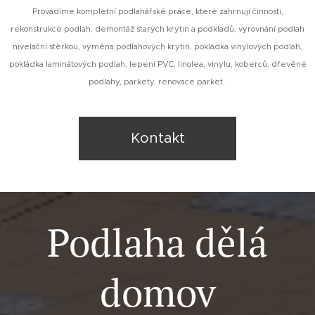
Provádíme kompletní podlahářské práce, které zahrnují činnosti,
rekonstrukce podlah, demontáž starých krytin a podkladů, vyrovnání podlah
nivelační stěrkou, výměna podlahových krytin, pokládka vinylových podlah,
pokládka laminátových podlah, lepení PVC, linolea, vinylu, koberců, dřevěné
podlahy, parkety, renovace parket.
Kontakt
Podlaha dělá
domov