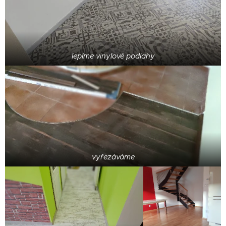
lepíme vinylové podlahy
vyřezáváme